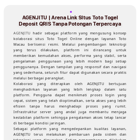
AGENJITU | Arena Link SItus Toto Togel
Deposit QRIS Tanpa Potongan Terpercaya
AGENJITU
hadir sebagai platform yang mengusung konsep
kolaborasi situs Toto Togel Online dengan layanan Toto
Macau berlisensi resmi. Melalui pengembangan teknologi
yang terus dilakukan, platform ini dirancang untuk
memberikan kemudahan akses, performa yang stabil, serta
pengalaman penggunaan yang lebih modern bagi setiap
penggunanya. Dengan tampilan yang responsif dan navigasi
yang sederhana, seluruh fitur dapat digunakan secara praktis
melalui berbagai perangkat.
Kolaborasi yang diterapkan oleh AGENJITU bertujuan
menghadirkan layanan yang lebih lengkap dalam satu
platform. Pengguna dapat menikmati proses login yang
cepat, sistem yang telah dioptimalkan, serta akses yang lebih
efisien tanpa harus menghadapi proses yang rumit.
Infrastruktur server yang andal juga membantu menjaga
kestabilan platform sehingga pengalaman akses tetap lancar
di berbagai kondisi jaringan.
Sebagai platform yang mengedepankan kualitas layanan,
AGENJITU terus melakukan pembaruan pada sistem dan
teknologi yang digunakan. Setiap pengembangan dilakukan