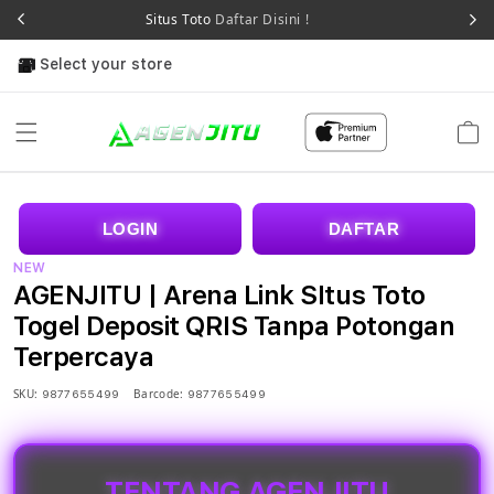
Situs Toto
Daftar Disini !
Select your store
Cart
LOGIN
DAFTAR
NEW
AGENJITU | Arena Link SItus Toto
Togel Deposit QRIS Tanpa Potongan
Terpercaya
SKU:
Barcode:
9877655499
9877655499
TENTANG AGENJITU