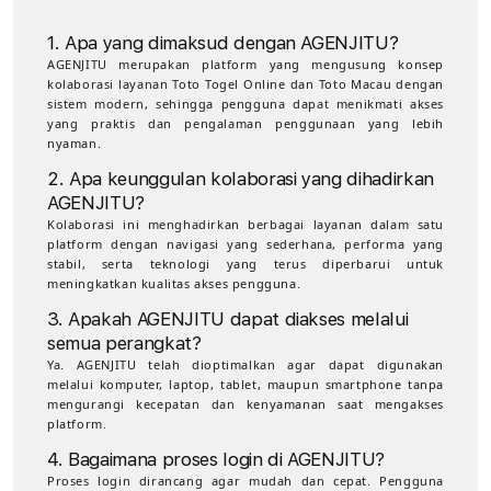
1. Apa yang dimaksud dengan AGENJITU?
AGENJITU merupakan platform yang mengusung konsep
kolaborasi layanan Toto Togel Online dan Toto Macau dengan
sistem modern, sehingga pengguna dapat menikmati akses
yang praktis dan pengalaman penggunaan yang lebih
nyaman.
2. Apa keunggulan kolaborasi yang dihadirkan
AGENJITU?
Kolaborasi ini menghadirkan berbagai layanan dalam satu
platform dengan navigasi yang sederhana, performa yang
stabil, serta teknologi yang terus diperbarui untuk
meningkatkan kualitas akses pengguna.
3. Apakah AGENJITU dapat diakses melalui
semua perangkat?
Ya. AGENJITU telah dioptimalkan agar dapat digunakan
melalui komputer, laptop, tablet, maupun smartphone tanpa
mengurangi kecepatan dan kenyamanan saat mengakses
platform.
4. Bagaimana proses login di AGENJITU?
Proses login dirancang agar mudah dan cepat. Pengguna