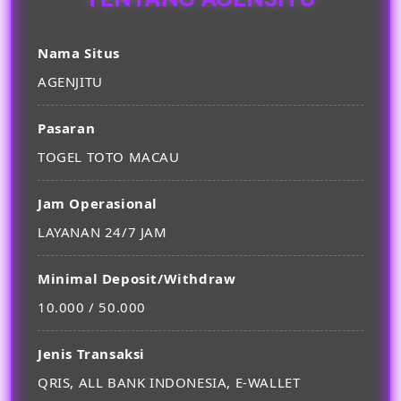
Nama Situs
AGENJITU
Pasaran
TOGEL TOTO MACAU
Jam Operasional
LAYANAN 24/7 JAM
Minimal Deposit/Withdraw
10.000 / 50.000
Jenis Transaksi
QRIS, ALL BANK INDONESIA, E-WALLET