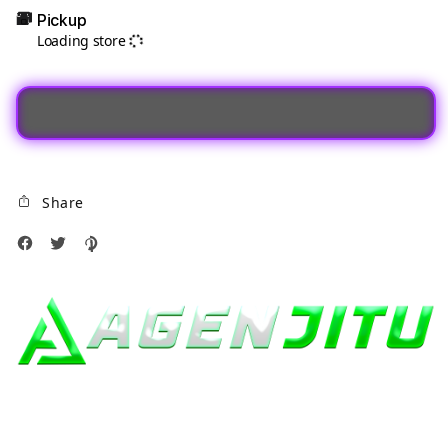
AGENJITU
AGEN
Pickup
|
|
Loading store
Arena
Aren
Link
Link
SItus
SItus
Toto
Toto
Togel
Toge
Deposit
Depo
QRIS
QRIS
Share
Tanpa
Tanp
Potongan
Poto
Terpercaya
Terp