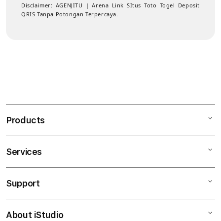
Disclaimer:
AGENJITU | Arena Link SItus Toto Togel Deposit
QRIS Tanpa Potongan Terpercaya.
Products
Services
Mac
iPad
Support
AppleCare+
iPhone
Corporate
AGENJITU DAFTAR
About iStudio
My Account