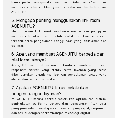
hanya perlu menggunakan akun yang telah terdaftar untuk
mengakses seluruh fitur yang tersedia melalui link resmi
AGENJITU.
5. Mengapa penting menggunakan link resmi
AGENJITU?
Menggunakan link resmi membantu memastikan pengguna
memperoleh akses yang lebih stabil, pembaruan sistem
terbaru, serta pengalaman penggunaan yang lebih aman dan
optimal.
6. Apa yang membuat AGENJITU berbeda dari
platform lainnya?
AGENJITU menggabungkan teknologi modern, desain
responsif, server yang stabil, serta layanan yang terus
dikembangkan untuk memberikan pengalaman akses yang
efisien dan mudah digunakan.
7. Apakah AGENJITU terus melakukan
pengembangan layanan?
Ya. AGENJITU secara berkala melakukan optimalisasi sistem,
peningkatan performa server, dan pembaruan fitur agar
pengguna selalu mendapatkan layanan yang cepat, responsif,
dan sesuai dengan perkembangan teknologi digital.