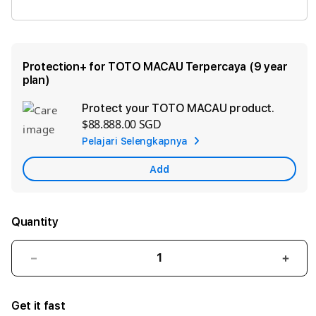
TOGEL MACAU
Protection+ for TOTO MACAU Terpercaya (9 year
plan)
Protect your TOTO MACAU product.
Ad
$88.888.00 SGD
App
Pelajari Selengkapnya
Car
Add
Quantity
Decrease
Incre
quantity
quant
for
for
Get it fast