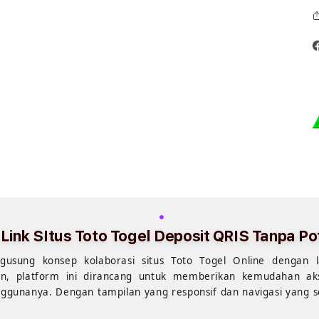
Link SItus Toto Togel Deposit QRIS Tanpa P
sung konsep kolaborasi situs Toto Togel Online dengan la
an, platform ini dirancang untuk memberikan kemudahan aks
ggunanya. Dengan tampilan yang responsif dan navigasi yang se