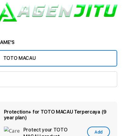
AME'S
TOTO MACAU
TOGEL MACAU
Protection+ for TOTO MACAU Terpercaya (9
year plan)
Protect your TOTO
Add
Add