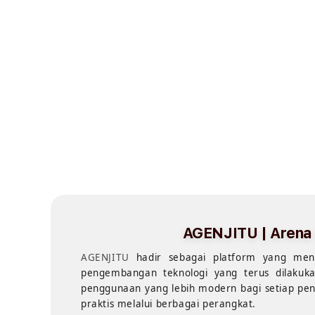
AGENJITU | Arena 
AGENJITU
hadir sebagai platform yang mengu
pengembangan teknologi yang terus dilakuk
penggunaan yang lebih modern bagi setiap pen
praktis melalui berbagai perangkat.