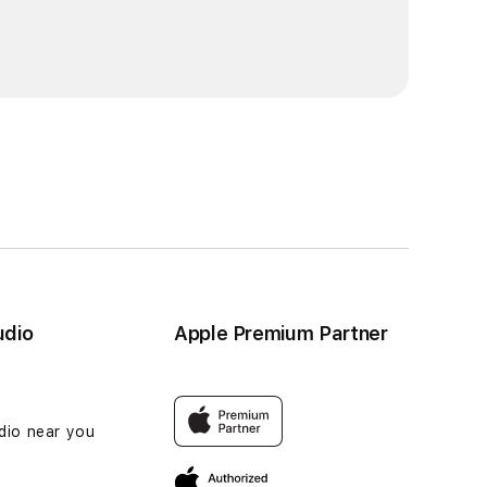
udio
Apple Premium Partner
udio near you