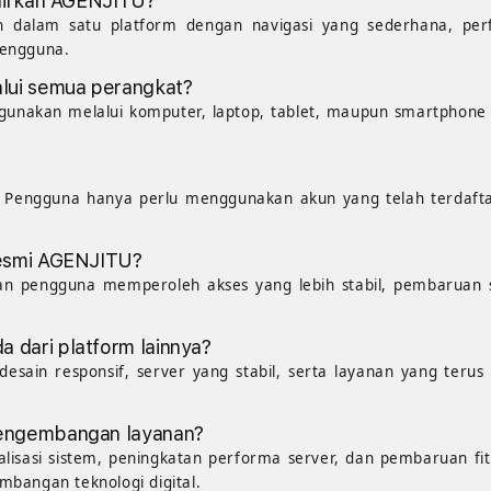
adirkan AGENJITU?
n dalam satu platform dengan navigasi yang sederhana, perf
pengguna.
lui semua perangkat?
digunakan melalui komputer, laptop, tablet, maupun smartpho
?
. Pengguna hanya perlu menggunakan akun yang telah terdaftar
resmi AGENJITU?
 pengguna memperoleh akses yang lebih stabil, pembaruan 
dari platform lainnya?
sain responsif, server yang stabil, serta layanan yang te
pengembangan layanan?
lisasi sistem, peningkatan performa server, dan pembaruan f
mbangan teknologi digital.