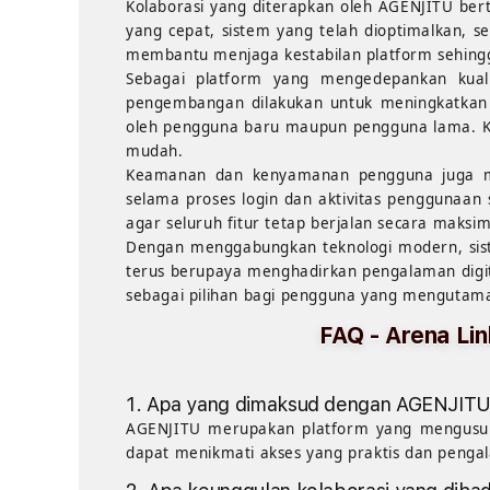
Kolaborasi yang diterapkan oleh AGENJITU ber
yang cepat, sistem yang telah dioptimalkan, s
membantu menjaga kestabilan platform sehingga
Sebagai platform yang mengedepankan kual
pengembangan dilakukan untuk meningkatkan
oleh pengguna baru maupun pengguna lama. Ko
mudah.
Keamanan dan kenyamanan pengguna juga me
selama proses login dan aktivitas penggunaan 
agar seluruh fitur tetap berjalan secara mak
Dengan menggabungkan teknologi modern, siste
terus berupaya menghadirkan pengalaman digita
sebagai pilihan bagi pengguna yang mengutama
FAQ - Arena Li
1. Apa yang dimaksud dengan AGENJIT
AGENJITU merupakan platform yang mengusung
dapat menikmati akses yang praktis dan peng