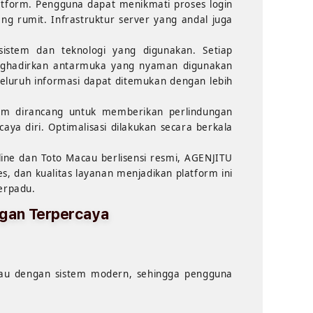
atform. Pengguna dapat menikmati proses login
ng rumit. Infrastruktur server yang andal juga
stem dan teknologi yang digunakan. Setiap
nghadirkan antarmuka yang nyaman digunakan
luruh informasi dapat ditemukan dengan lebih
m dirancang untuk memberikan perlindungan
ya diri. Optimalisasi dilakukan secara berkala
ine dan Toto Macau berlisensi resmi, AGENJITU
, dan kualitas layanan menjadikan platform ini
erpadu.
ngan Terpercaya
cau dengan sistem modern, sehingga pengguna