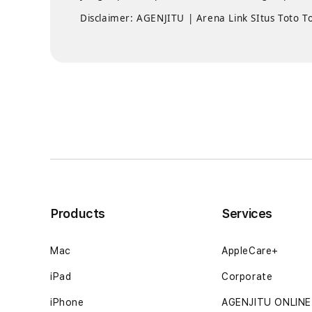
Disclaimer:
AGENJITU | Arena Link SItus Toto T
Products
Services
Mac
AppleCare+
iPad
Corporate
iPhone
AGENJITU ONLINE