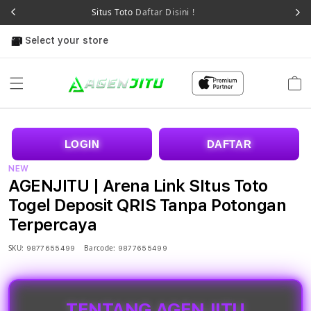
Situs Toto
Daftar Disini !
Select your store
Cart
LOGIN
DAFTAR
NEW
AGENJITU | Arena Link SItus Toto
Togel Deposit QRIS Tanpa Potongan
Terpercaya
SKU:
Barcode:
9877655499
9877655499
TENTANG AGENJITU