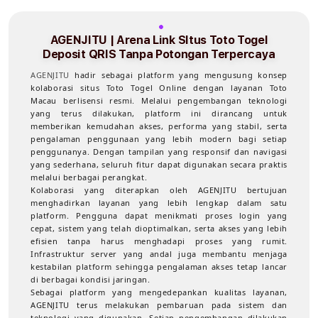
AGENJITU | Arena Link SItus Toto Togel
Deposit QRIS Tanpa Potongan Terpercaya
AGENJITU
hadir sebagai platform yang mengusung konsep
kolaborasi situs Toto Togel Online dengan layanan Toto
Macau berlisensi resmi. Melalui pengembangan teknologi
yang terus dilakukan, platform ini dirancang untuk
memberikan kemudahan akses, performa yang stabil, serta
pengalaman penggunaan yang lebih modern bagi setiap
penggunanya. Dengan tampilan yang responsif dan navigasi
yang sederhana, seluruh fitur dapat digunakan secara praktis
melalui berbagai perangkat.
Kolaborasi yang diterapkan oleh AGENJITU bertujuan
menghadirkan layanan yang lebih lengkap dalam satu
platform. Pengguna dapat menikmati proses login yang
cepat, sistem yang telah dioptimalkan, serta akses yang lebih
efisien tanpa harus menghadapi proses yang rumit.
Infrastruktur server yang andal juga membantu menjaga
kestabilan platform sehingga pengalaman akses tetap lancar
di berbagai kondisi jaringan.
Sebagai platform yang mengedepankan kualitas layanan,
AGENJITU terus melakukan pembaruan pada sistem dan
teknologi yang digunakan. Setiap pengembangan dilakukan