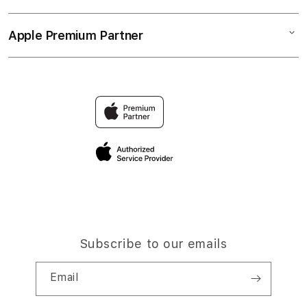
TOGEL ONLINE
Music
Collection & Delivery
Elush Service Provider
AGENJITU ALTERNATIF
Apple Premium Partner
About Us
Returns & Exchanges
Financing Options
Accessories
Find an iStudio near you
Contact Us
Trade-in
AGENJITU LOGIN
Why Shop at iStudio
FAQ
TOGEL MACAU
Elush Corporate Website
Privacy Policy
Site Terms of Use
Subscribe to our emails
Email