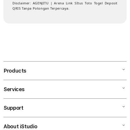
Disclaimer:
AGENJITU | Arena Link SItus Toto Togel Deposit
QRIS Tanpa Potongan Terpercaya.
Products
Services
Mac
iPad
Support
AppleCare+
iPhone
Corporate
AGENJITU DAFTAR
About iStudio
My Account