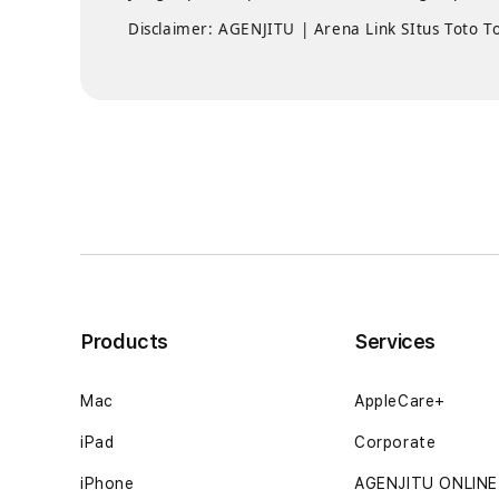
Disclaimer:
AGENJITU | Arena Link SItus Toto T
Products
Services
Mac
AppleCare+
iPad
Corporate
iPhone
AGENJITU ONLINE