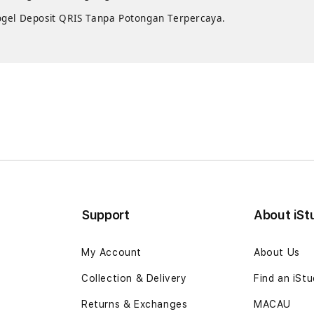
ogel Deposit QRIS Tanpa Potongan Terpercaya.
Support
About iSt
My Account
About Us
Collection & Delivery
Find an iSt
Returns & Exchanges
MACAU