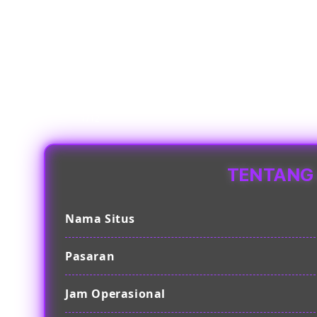
Open
of
1
/
12
media
1
in
modal
TENTANG
Nama Situs
Pasaran
Jam Operasional