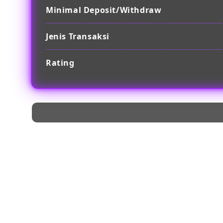
Minimal Deposit/Withdraw
Jenis Transaksi
Rating