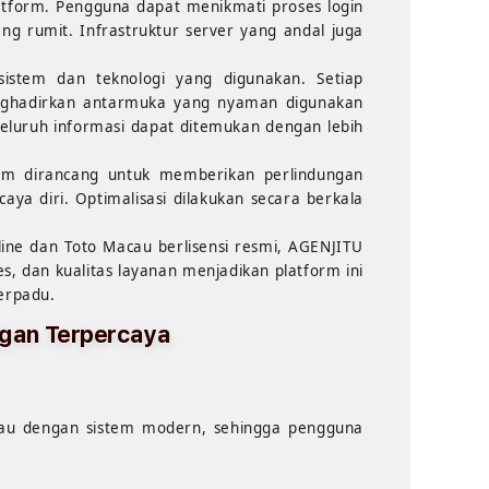
atform. Pengguna dapat menikmati proses login
ng rumit. Infrastruktur server yang andal juga
stem dan teknologi yang digunakan. Setiap
nghadirkan antarmuka yang nyaman digunakan
luruh informasi dapat ditemukan dengan lebih
m dirancang untuk memberikan perlindungan
ya diri. Optimalisasi dilakukan secara berkala
ine dan Toto Macau berlisensi resmi, AGENJITU
, dan kualitas layanan menjadikan platform ini
erpadu.
ngan Terpercaya
cau dengan sistem modern, sehingga pengguna