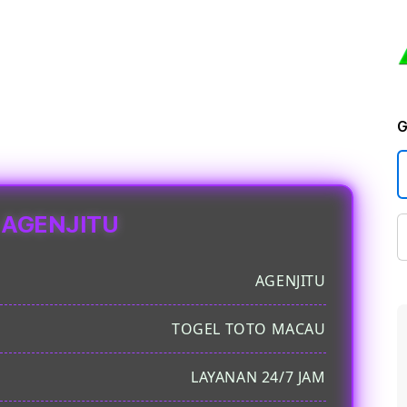
G
 AGENJITU
AGENJITU
TOGEL TOTO MACAU
LAYANAN 24/7 JAM