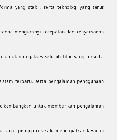
orma yang stabil, serta teknologi yang terus
ne tanpa mengurangi kecepatan dan kenyamanan
 untuk mengakses seluruh fitur yang tersedia
sistem terbaru, serta pengalaman penggunaan
rus dikembangkan untuk memberikan pengalaman
itur agar pengguna selalu mendapatkan layanan