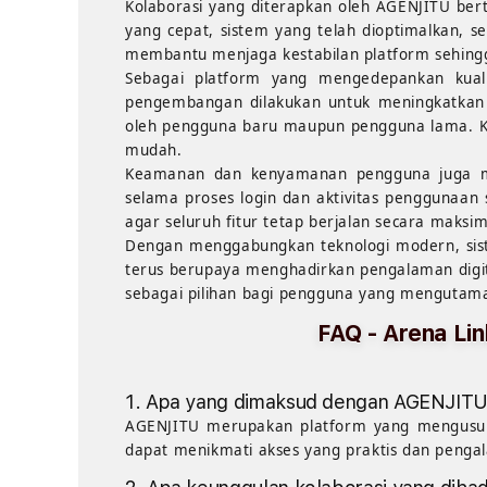
Kolaborasi yang diterapkan oleh AGENJITU ber
yang cepat, sistem yang telah dioptimalkan, s
membantu menjaga kestabilan platform sehingga
Sebagai platform yang mengedepankan kual
pengembangan dilakukan untuk meningkatkan
oleh pengguna baru maupun pengguna lama. Ko
mudah.
Keamanan dan kenyamanan pengguna juga me
selama proses login dan aktivitas penggunaan 
agar seluruh fitur tetap berjalan secara mak
Dengan menggabungkan teknologi modern, siste
terus berupaya menghadirkan pengalaman digita
sebagai pilihan bagi pengguna yang mengutama
FAQ - Arena Li
1. Apa yang dimaksud dengan AGENJIT
AGENJITU merupakan platform yang mengusung
dapat menikmati akses yang praktis dan peng