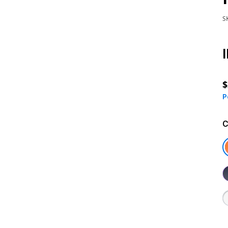
S
o
$
P
C