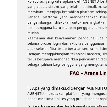
Kolaborasi yang diterapkan oleh AGENJITU ber
yang cepat, sistem yang telah dioptimalkan, s
membantu menjaga kestabilan platform sehingga
Sebagai platform yang mengedepankan kual
pengembangan dilakukan untuk meningkatkan
oleh pengguna baru maupun pengguna lama. Ko
mudah.
Keamanan dan kenyamanan pengguna juga me
selama proses login dan aktivitas penggunaan 
agar seluruh fitur tetap berjalan secara mak
Dengan menggabungkan teknologi modern, siste
terus berupaya menghadirkan pengalaman digita
sebagai pilihan bagi pengguna yang mengutama
FAQ - Arena Li
1. Apa yang dimaksud dengan AGENJIT
AGENJITU merupakan platform yang mengusung
dapat menikmati akses yang praktis dan peng