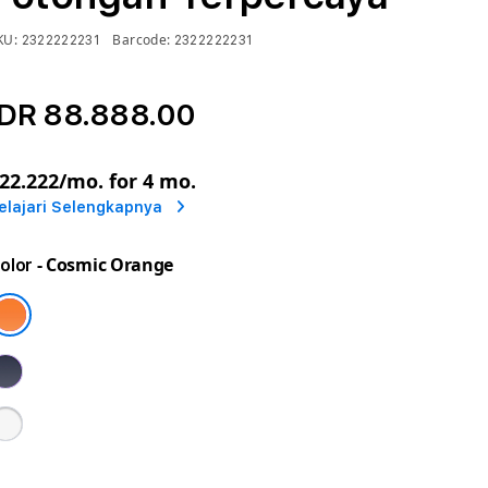
KU:
Barcode:
2322222231
2322222231
IDR 88.888.00
r
22.222
/mo. for 4 mo.
elajari Selengkapnya
- Cosmic Orange
olor