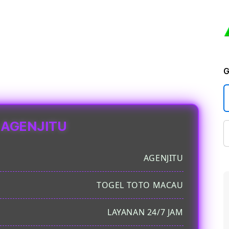
G
 AGENJITU
AGENJITU
TOGEL TOTO MACAU
LAYANAN 24/7 JAM