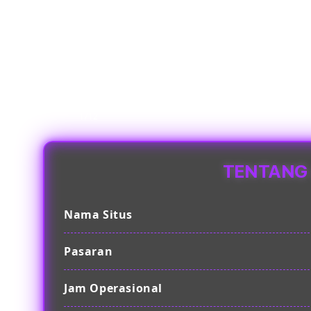
Open
of
1
/
12
media
1
in
modal
TENTANG
Nama Situs
Pasaran
Jam Operasional