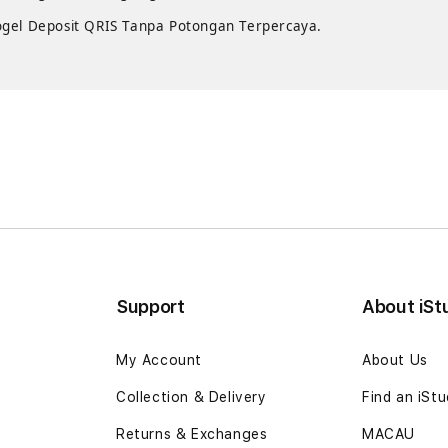
ogel Deposit QRIS Tanpa Potongan Terpercaya.
Support
About iSt
My Account
About Us
Collection & Delivery
Find an iSt
Returns & Exchanges
MACAU