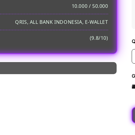
10.000 / 50.000
QRIS, ALL BANK INDONESIA, E-WALLET
(9.8/10)
Q
G