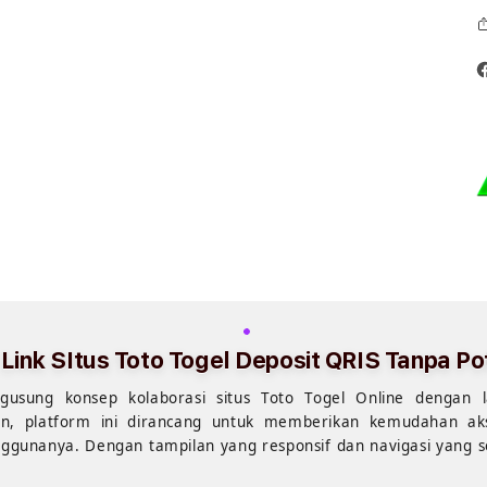
Link SItus Toto Togel Deposit QRIS Tanpa P
sung konsep kolaborasi situs Toto Togel Online dengan la
an, platform ini dirancang untuk memberikan kemudahan aks
ggunanya. Dengan tampilan yang responsif dan navigasi yang se