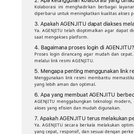
2. Apa keunggulan kolaborasi yang dih
Kolaborasi ini menghadirkan berbagai layana
diperbarui untuk meningkatkan kualitas akses 
3. Apakah AGENJITU dapat diakses mela
Ya. AGENJITU telah dioptimalkan agar dapat 
saat mengakses platform.
4. Bagaimana proses login di AGENJITU
Proses login dirancang agar mudah dan cepat
melalui link resmi AGENJITU.
5. Mengapa penting menggunakan link 
Menggunakan link resmi membantu memastikan
yang lebih aman dan optimal.
6. Apa yang membuat AGENJITU berbeda 
AGENJITU menggabungkan teknologi modern, de
akses yang efisien dan mudah digunakan.
7. Apakah AGENJITU terus melakukan 
Ya. AGENJITU secara berkala melakukan optima
yang cepat, responsif, dan sesuai dengan perke