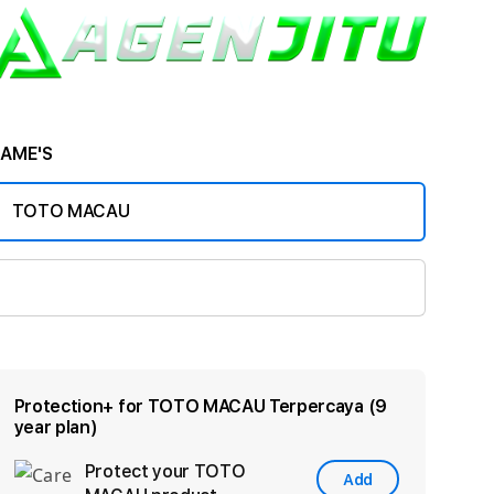
AME'S
TOTO MACAU
TOGEL MACAU
Protection+ for TOTO MACAU Terpercaya (9
year plan)
Protect your TOTO
Add
Add