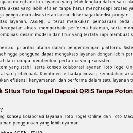
tujuan menghadirkan layanan yang lebih lengkap dalam satu pl
erta akses yang lebih efisien tanpa harus menghadapi proses ya
 pengalaman akses tetap lancar di berbagai kondisi jaringan.
itas layanan, AGENJITU terus melakukan pembaruan pada si
 kecepatan akses, memperbaiki performa halaman, serta me
mbinasi desain modern dan fitur yang tertata rapi membuat se
njadi prioritas utama dalam pengembangan platform. Siste
sehingga pengguna dapat mengakses layanan dengan lebih perca
simal dan mampu memberikan performa yang konsisten.
m yang stabil, serta konsep kolaborasi layanan Toto Togel Onl
l yang lebih baik. Komitmen terhadap inovasi, kemudahan akses
kan efisiensi, kenyamanan, dan performa dalam satu layanan t
nk SItus Toto Togel Deposit QRIS Tanpa Poto
U?
 konsep kolaborasi layanan Toto Togel Online dan Toto Ma
alaman penggunaan yang lebih nyaman.