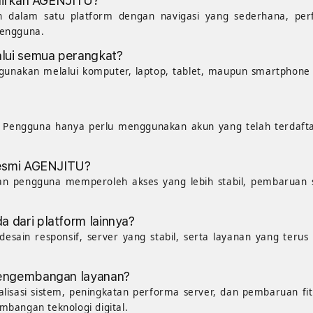
adirkan AGENJITU?
n dalam satu platform dengan navigasi yang sederhana, perf
pengguna.
lui semua perangkat?
digunakan melalui komputer, laptop, tablet, maupun smartpho
?
. Pengguna hanya perlu menggunakan akun yang telah terdaftar
resmi AGENJITU?
 pengguna memperoleh akses yang lebih stabil, pembaruan 
dari platform lainnya?
sain responsif, server yang stabil, serta layanan yang te
pengembangan layanan?
lisasi sistem, peningkatan performa server, dan pembaruan f
mbangan teknologi digital.