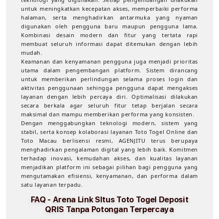
untuk meningkatkan kecepatan akses, memperbaiki performa
halaman, serta menghadirkan antarmuka yang nyaman
digunakan oleh pengguna baru maupun pengguna lama.
Kombinasi desain modern dan fitur yang tertata rapi
membuat seluruh informasi dapat ditemukan dengan lebih
mudah.
Keamanan dan kenyamanan pengguna juga menjadi prioritas
utama dalam pengembangan platform. Sistem dirancang
untuk memberikan perlindungan selama proses login dan
aktivitas penggunaan sehingga pengguna dapat mengakses
layanan dengan lebih percaya diri. Optimalisasi dilakukan
secara berkala agar seluruh fitur tetap berjalan secara
maksimal dan mampu memberikan performa yang konsisten.
Dengan menggabungkan teknologi modern, sistem yang
stabil, serta konsep kolaborasi layanan Toto Togel Online dan
Toto Macau berlisensi resmi, AGENJITU terus berupaya
menghadirkan pengalaman digital yang lebih baik. Komitmen
terhadap inovasi, kemudahan akses, dan kualitas layanan
menjadikan platform ini sebagai pilihan bagi pengguna yang
mengutamakan efisiensi, kenyamanan, dan performa dalam
satu layanan terpadu.
FAQ - Arena Link SItus Toto Togel Deposit
QRIS Tanpa Potongan Terpercaya