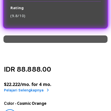
Rating
(9.8/10)
IDR 88.888.00
or
$22.222
/mo. for 4 mo.
Pelajari Selengkapnya
- Cosmic Orange
Color