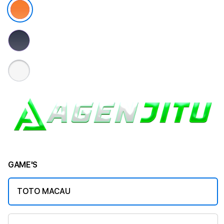
GAME'S
TOTO MACAU