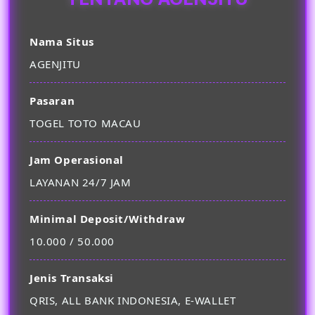
Nama Situs
AGENJITU
Pasaran
TOGEL TOTO MACAU
Jam Operasional
LAYANAN 24/7 JAM
Minimal Deposit/Withdraw
10.000 / 50.000
Jenis Transaksi
QRIS, ALL BANK INDONESIA, E-WALLET