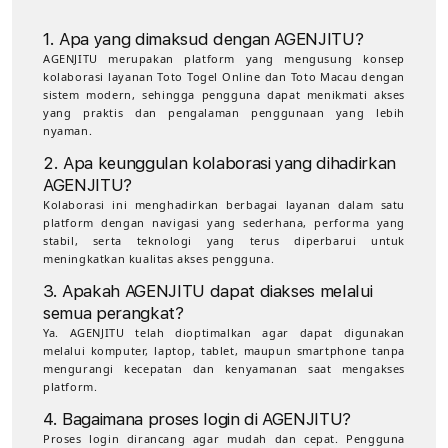
1. Apa yang dimaksud dengan AGENJITU?
AGENJITU merupakan platform yang mengusung konsep
kolaborasi layanan Toto Togel Online dan Toto Macau dengan
sistem modern, sehingga pengguna dapat menikmati akses
yang praktis dan pengalaman penggunaan yang lebih
nyaman.
2. Apa keunggulan kolaborasi yang dihadirkan
AGENJITU?
Kolaborasi ini menghadirkan berbagai layanan dalam satu
platform dengan navigasi yang sederhana, performa yang
stabil, serta teknologi yang terus diperbarui untuk
meningkatkan kualitas akses pengguna.
3. Apakah AGENJITU dapat diakses melalui
semua perangkat?
Ya. AGENJITU telah dioptimalkan agar dapat digunakan
melalui komputer, laptop, tablet, maupun smartphone tanpa
mengurangi kecepatan dan kenyamanan saat mengakses
platform.
4. Bagaimana proses login di AGENJITU?
Proses login dirancang agar mudah dan cepat. Pengguna