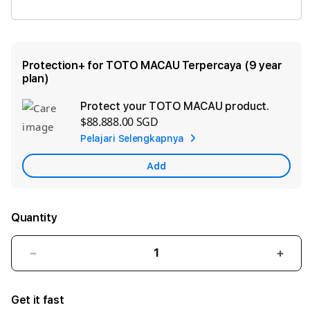
TOGEL MACAU
Protection+ for TOTO MACAU Terpercaya (9 year
plan)
Protect your TOTO MACAU product.
Ad
$88.888.00 SGD
App
Pelajari Selengkapnya
Car
Add
Quantity
Decrease
Incre
quantity
quant
for
for
Get it fast