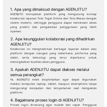
1. Apa yang dimaksud dengan AGENJITU?
AGENJITU merupakan platform yang mengusung konsep
kolaborasi layanan Toto Togel Online dan Toto Macau dengan
sistem modern, sehingga pengguna dapat menikmati akses
yang praktis dan pengalaman penggunaan yang lebih
nyaman.
2. Apa keunggulan kolaborasi yang dihadirkan
AGENJITU?
Kolaborasi ini menghadirkan berbagai layanan dalam satu
platform dengan navigasi yang sederhana, performa yang
stabil, serta teknologi yang terus diperbarui untuk
meningkatkan kualitas akses pengguna.
3. Apakah AGENJITU dapat diakses melalui
semua perangkat?
Ya. AGENJITU telah dioptimalkan agar dapat digunakan
melalui komputer, laptop, tablet, maupun smartphone tanpa
mengurangi kecepatan dan kenyamanan saat mengakses
platform.
4. Bagaimana proses login di AGENJITU?
Proses login dirancang agar mudah dan cepat. Pengguna