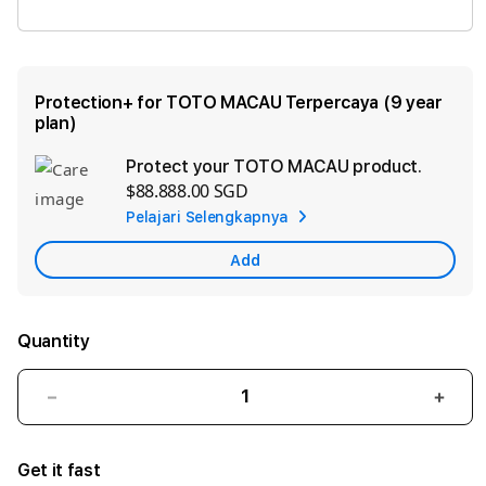
TOGEL MACAU
Protection+ for TOTO MACAU Terpercaya (9 year
plan)
Protect your TOTO MACAU product.
Ad
$88.888.00 SGD
App
Pelajari Selengkapnya
Car
Add
Quantity
Decrease
Incre
quantity
quant
for
for
Get it fast