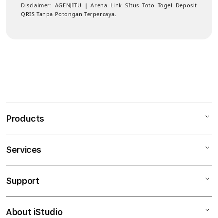
Disclaimer:
AGENJITU | Arena Link SItus Toto Togel Deposit
QRIS Tanpa Potongan Terpercaya.
Products
Services
Mac
iPad
Support
AppleCare+
iPhone
Corporate
AGENJITU DAFTAR
About iStudio
My Account