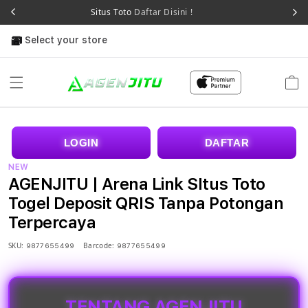
Situs Toto
Daftar Disini !
Select your store
Cart
LOGIN
DAFTAR
NEW
AGENJITU | Arena Link SItus Toto
Togel Deposit QRIS Tanpa Potongan
Terpercaya
SKU:
Barcode:
9877655499
9877655499
TENTANG AGENJITU