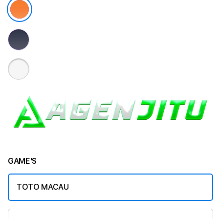
GAME'S
TOTO MACAU