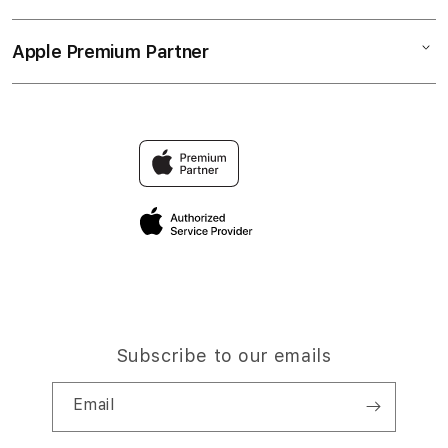
TOGEL ONLINE
Music
Collection & Delivery
Elush Service Provider
AGENJITU ALTERNATIF
Apple Premium Partner
About Us
Returns & Exchanges
Financing Options
Accessories
Find an iStudio near you
Contact Us
Trade-in
AGENJITU LOGIN
Why Shop at iStudio
FAQ
TOGEL MACAU
Elush Corporate Website
Privacy Policy
Site Terms of Use
Subscribe to our emails
Email