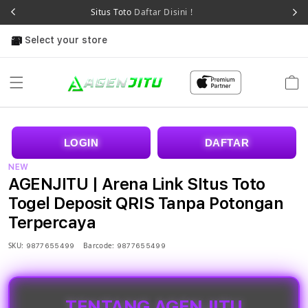
Situs Toto
Daftar Disini !
Select your store
Cart
LOGIN
DAFTAR
NEW
AGENJITU | Arena Link SItus Toto
Togel Deposit QRIS Tanpa Potongan
Terpercaya
SKU:
Barcode:
9877655499
9877655499
TENTANG AGENJITU