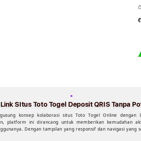
Link SItus Toto Togel Deposit QRIS Tanpa P
sung konsep kolaborasi situs Toto Togel Online dengan la
an, platform ini dirancang untuk memberikan kemudahan aks
ggunanya. Dengan tampilan yang responsif dan navigasi yang se