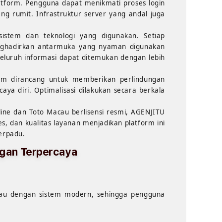
atform. Pengguna dapat menikmati proses login
ng rumit. Infrastruktur server yang andal juga
stem dan teknologi yang digunakan. Setiap
nghadirkan antarmuka yang nyaman digunakan
luruh informasi dapat ditemukan dengan lebih
m dirancang untuk memberikan perlindungan
ya diri. Optimalisasi dilakukan secara berkala
ine dan Toto Macau berlisensi resmi, AGENJITU
, dan kualitas layanan menjadikan platform ini
erpadu.
ngan Terpercaya
cau dengan sistem modern, sehingga pengguna