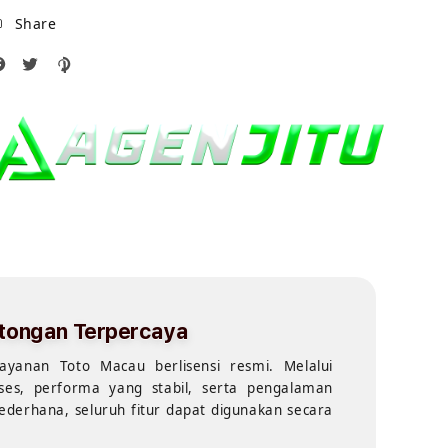
QRIS
QRIS
Share
Tanpa
Tanpa
Potongan
Potongan
Terpercaya
Terpercaya
otongan Terpercaya
yanan Toto Macau berlisensi resmi. Melalui
es, performa yang stabil, serta pengalaman
derhana, seluruh fitur dapat digunakan secara