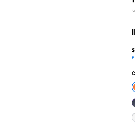
S
o
$
P
C