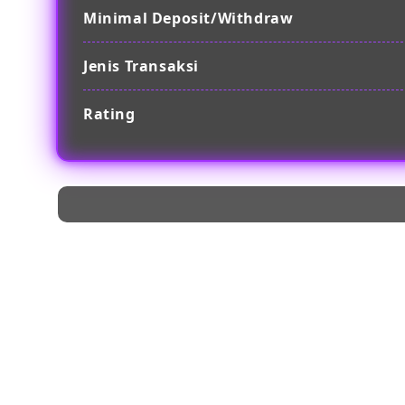
Minimal Deposit/Withdraw
Jenis Transaksi
Rating