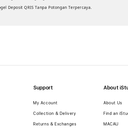
ogel Deposit QRIS Tanpa Potongan Terpercaya.
Support
About iSt
My Account
About Us
Collection & Delivery
Find an iSt
Returns & Exchanges
MACAU