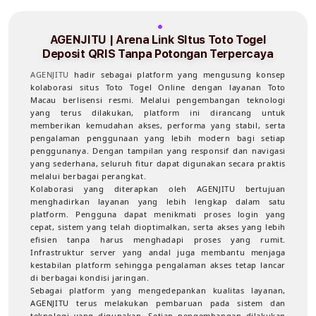
AGENJITU | Arena Link SItus Toto Togel
Deposit QRIS Tanpa Potongan Terpercaya
AGENJITU
hadir sebagai platform yang mengusung konsep
kolaborasi situs Toto Togel Online dengan layanan Toto
Macau berlisensi resmi. Melalui pengembangan teknologi
yang terus dilakukan, platform ini dirancang untuk
memberikan kemudahan akses, performa yang stabil, serta
pengalaman penggunaan yang lebih modern bagi setiap
penggunanya. Dengan tampilan yang responsif dan navigasi
yang sederhana, seluruh fitur dapat digunakan secara praktis
melalui berbagai perangkat.
Kolaborasi yang diterapkan oleh AGENJITU bertujuan
menghadirkan layanan yang lebih lengkap dalam satu
platform. Pengguna dapat menikmati proses login yang
cepat, sistem yang telah dioptimalkan, serta akses yang lebih
efisien tanpa harus menghadapi proses yang rumit.
Infrastruktur server yang andal juga membantu menjaga
kestabilan platform sehingga pengalaman akses tetap lancar
di berbagai kondisi jaringan.
Sebagai platform yang mengedepankan kualitas layanan,
AGENJITU terus melakukan pembaruan pada sistem dan
teknologi yang digunakan. Setiap pengembangan dilakukan