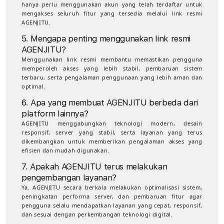
hanya perlu menggunakan akun yang telah terdaftar untuk
mengakses seluruh fitur yang tersedia melalui link resmi
AGENJITU.
5. Mengapa penting menggunakan link resmi
AGENJITU?
Menggunakan link resmi membantu memastikan pengguna
memperoleh akses yang lebih stabil, pembaruan sistem
terbaru, serta pengalaman penggunaan yang lebih aman dan
optimal.
6. Apa yang membuat AGENJITU berbeda dari
platform lainnya?
AGENJITU menggabungkan teknologi modern, desain
responsif, server yang stabil, serta layanan yang terus
dikembangkan untuk memberikan pengalaman akses yang
efisien dan mudah digunakan.
7. Apakah AGENJITU terus melakukan
pengembangan layanan?
Ya. AGENJITU secara berkala melakukan optimalisasi sistem,
peningkatan performa server, dan pembaruan fitur agar
pengguna selalu mendapatkan layanan yang cepat, responsif,
dan sesuai dengan perkembangan teknologi digital.