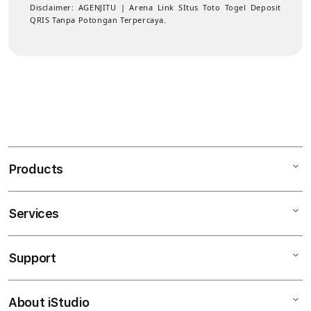
Disclaimer:
AGENJITU | Arena Link SItus Toto Togel Deposit
QRIS Tanpa Potongan Terpercaya.
Products
Services
Mac
iPad
Support
AppleCare+
iPhone
Corporate
AGENJITU DAFTAR
About iStudio
My Account