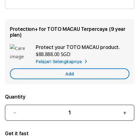
TOGEL MACAU
Protection+ for TOTO MACAU Terpercaya (9 year
plan)
Protect your TOTO MACAU product.
Ad
$88.888.00 SGD
App
Pelajari Selengkapnya
Car
Add
Quantity
Decrease
Incre
quantity
quant
for
for
Get it fast