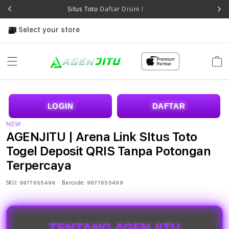
Situs Toto
Daftar Disini !
Select your store
Cart
LOGIN
DAFTAR
NEW
AGENJITU | Arena Link SItus Toto
Togel Deposit QRIS Tanpa Potongan
Terpercaya
SKU:
Barcode:
9877655499
9877655499
TENTANG AGENJITU